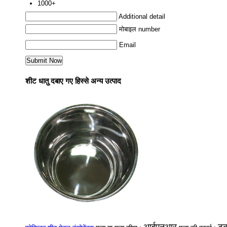
1000+
Additional detail
मोबाइल number
Email
शीट धातु दबाए गए हिस्से अन्य उत्पाद
आईएनआर
टु