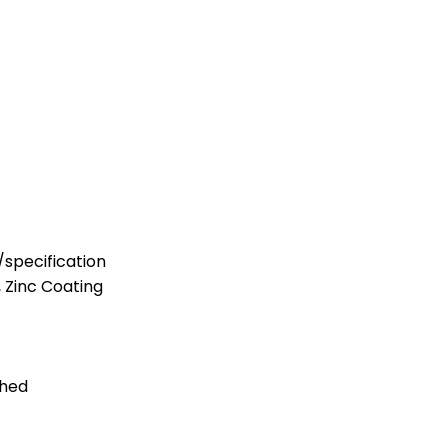
specification
 Zinc Coating
shed