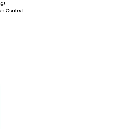
ngs
der Coated